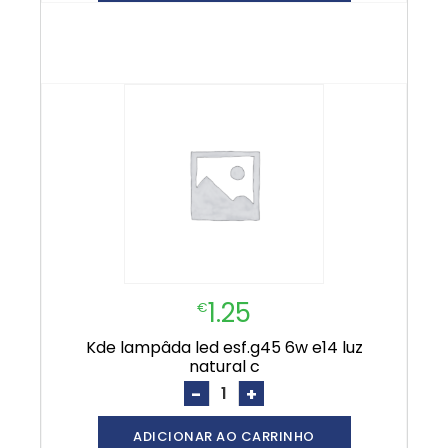
1.25
€
kde lampâda led esf.g45 6w e14 luz
natural c
-
+
ADICIONAR AO CARRINHO