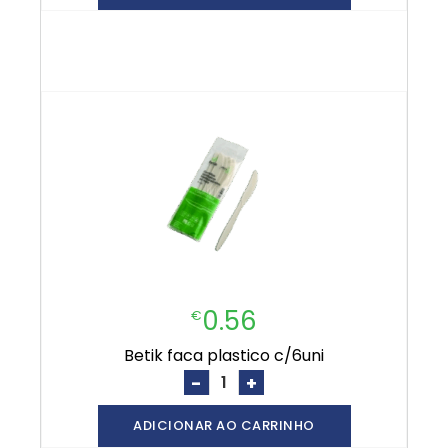
0.56
€
betik faca plastico c/6uni
-
+
ADICIONAR AO CARRINHO