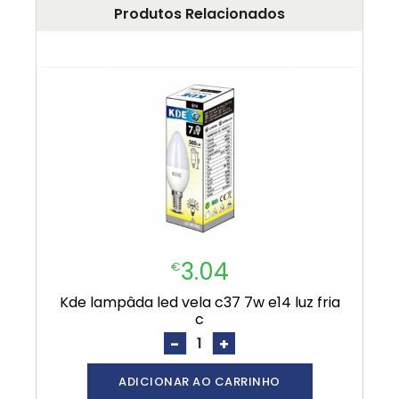
Produtos Relacionados
3.04
€
kde lampâda led vela c37 7w e14 luz fria
c
-
+
ADICIONAR AO CARRINHO