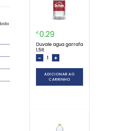
ebida
0.29
€
duvale agua garrafa
1,5lt
-
+
ADICIONAR AO
CARRINHO