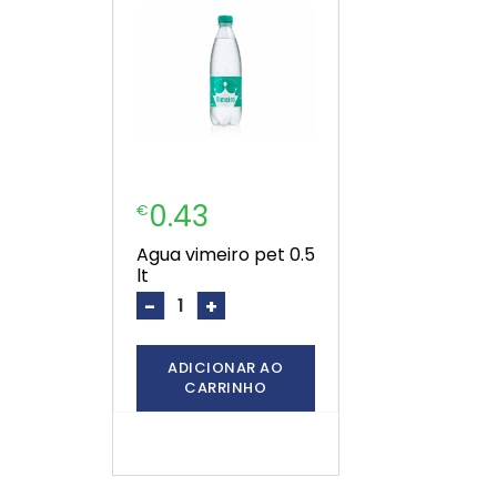
0.43
€
agua vimeiro pet 0.5
lt
-
+
ADICIONAR AO
CARRINHO