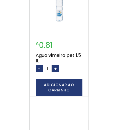
0.81
€
agua vimeiro pet 1.5
lt
-
+
ADICIONAR AO
CARRINHO