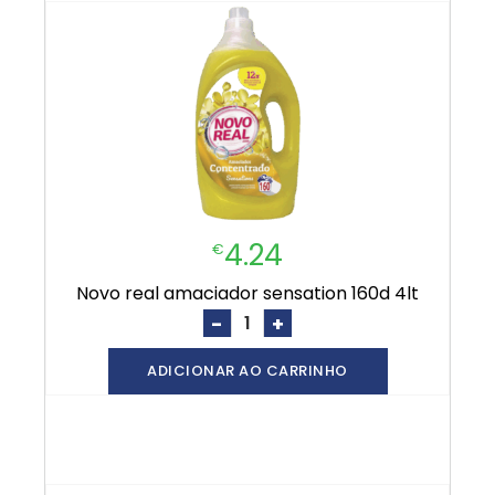
4.24
€
novo real amaciador sensation 160d 4lt
-
+
ADICIONAR AO CARRINHO