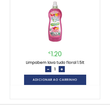
1.20
€
limpabem lava tudo floral 1.5lt
-
+
ADICIONAR AO CARRINHO