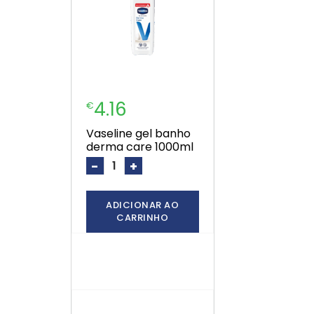
4.16
€
vaseline gel banho
derma care 1000ml
-
+
ADICIONAR AO
CARRINHO