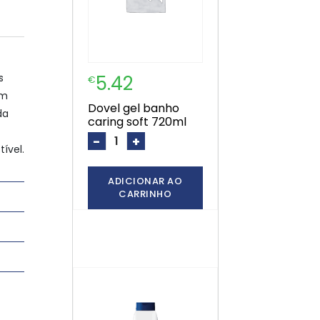
s
5.42
€
um
dovel gel banho
da
caring soft 720ml
-
+
ível.
ADICIONAR AO
CARRINHO