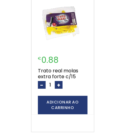
0.88
€
trato real molas
extra forte c/15
-
+
ADICIONAR AO
CARRINHO