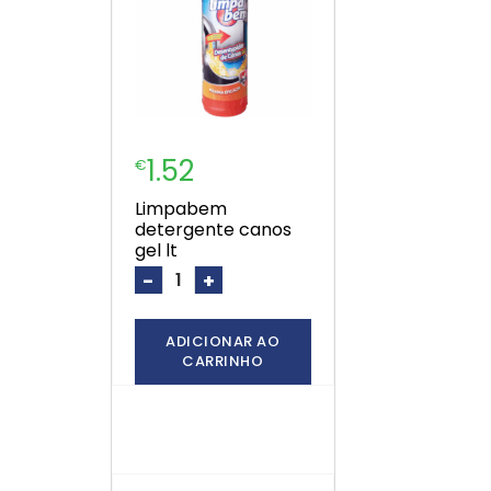
1.52
€
limpabem
detergente canos
gel lt
-
+
ADICIONAR AO
CARRINHO