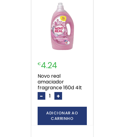
4.24
€
novo real
amaciador
fragrance 160d 4lt
-
+
ADICIONAR AO
CARRINHO