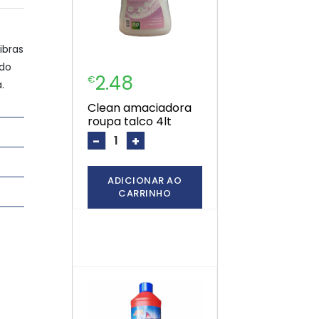
ibras
ndo
2.48
€
.
clean amaciadora
roupa talco 4lt
-
+
ADICIONAR AO
CARRINHO