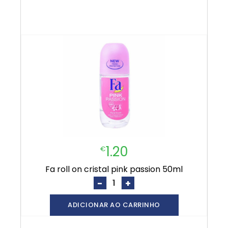
1.20
€
fa roll on cristal pink passion 50ml
-
+
ADICIONAR AO CARRINHO