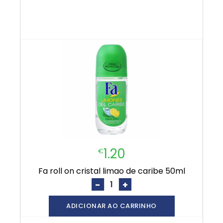
1.20
€
fa roll on cristal limao de caribe 50ml
-
+
ADICIONAR AO CARRINHO