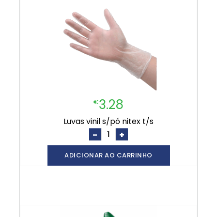
3.28
€
luvas vinil s/pó nitex t/s
-
+
ADICIONAR AO CARRINHO