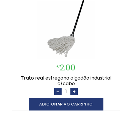
2.00
€
trato real esfregona algodão industrial
c/cabo
-
+
ADICIONAR AO CARRINHO