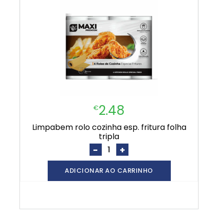
2.48
€
limpabem rolo cozinha esp. fritura folha
tripla
-
+
ADICIONAR AO CARRINHO