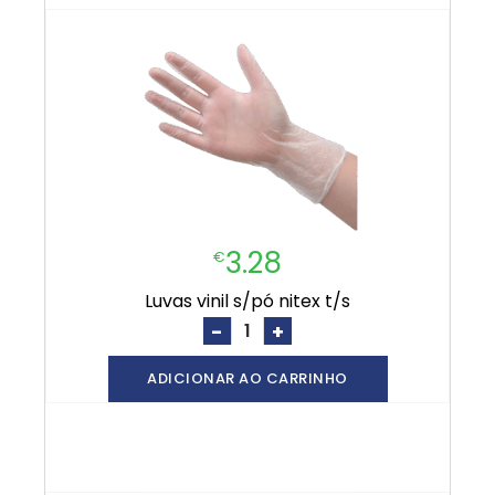
3.28
€
luvas vinil s/pó nitex t/s
-
+
ADICIONAR AO CARRINHO