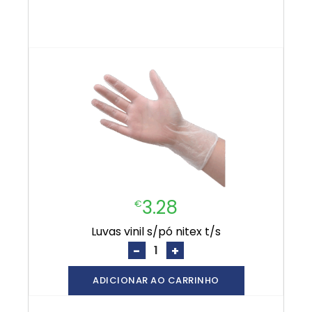
3.28
€
luvas vinil s/pó nitex t/s
-
+
ADICIONAR AO CARRINHO