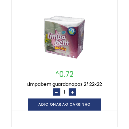
0.72
€
limpabem guardanapos 2f 22x22
-
+
ADICIONAR AO CARRINHO