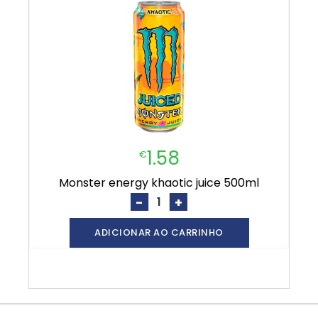
1.58
€
monster energy khaotic juice 500ml
-
+
ADICIONAR AO CARRINHO