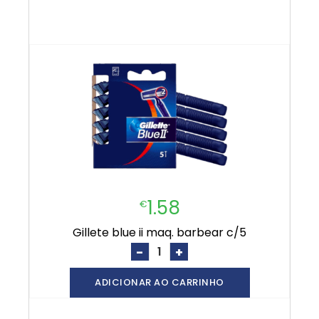
1.58
€
gillete blue ii maq. barbear c/5
-
+
ADICIONAR AO CARRINHO