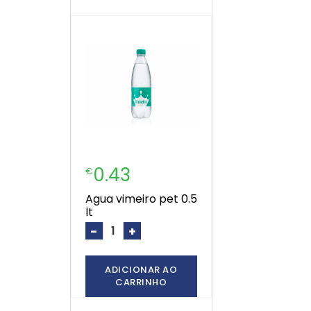
0.43
€
agua vimeiro pet 0.5
lt
-
+
ADICIONAR AO
CARRINHO