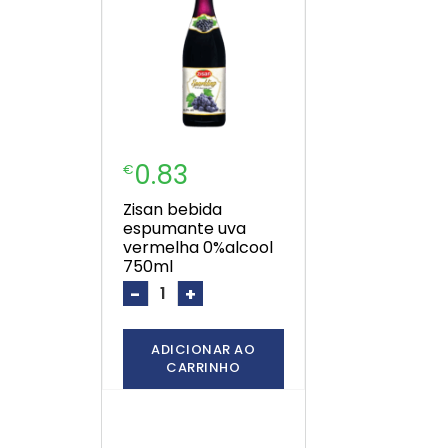
0.83
€
zisan bebida
espumante uva
vermelha 0%alcool
750ml
-
+
ADICIONAR AO
CARRINHO