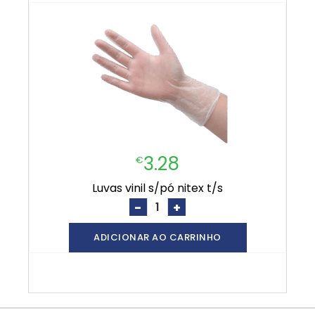
3.28
€
luvas vinil s/pó nitex t/s
-
+
ADICIONAR AO CARRINHO