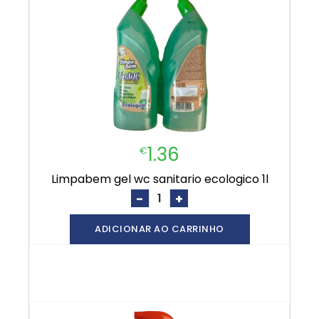
1.36
€
limpabem gel wc sanitario ecologico 1l
-
+
ADICIONAR AO CARRINHO