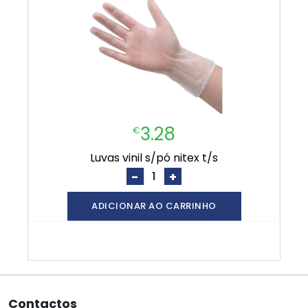
3.28
€
luvas vinil s/pó nitex t/s
-
+
ADICIONAR AO CARRINHO
Contactos