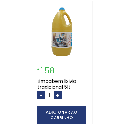
1.58
€
limpabem lixivia
tradicional 5lt
-
+
ADICIONAR AO
CARRINHO