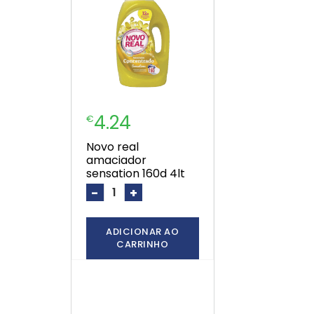
4.24
€
novo real
amaciador
sensation 160d 4lt
-
+
ADICIONAR AO
CARRINHO