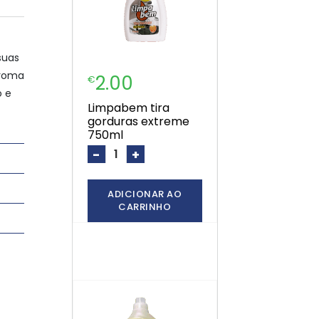
suas
aroma
2.00
€
o e
limpabem tira
gorduras extreme
750ml
-
+
ADICIONAR AO
CARRINHO