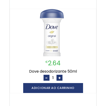
2.64
€
dove desodorizante 50ml
-
+
ADICIONAR AO CARRINHO