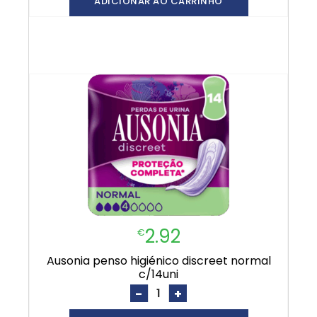
ADICIONAR AO CARRINHO
2.92
€
ausonia penso higiénico discreet normal
c/14uni
-
+