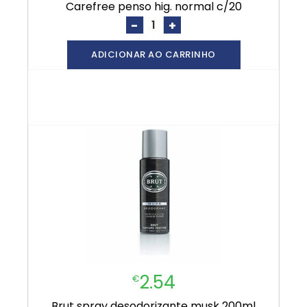
carefree penso hig. normal c/20
-
+
ADICIONAR AO CARRINHO
2.54
€
brut spray desodorizante musk 200ml