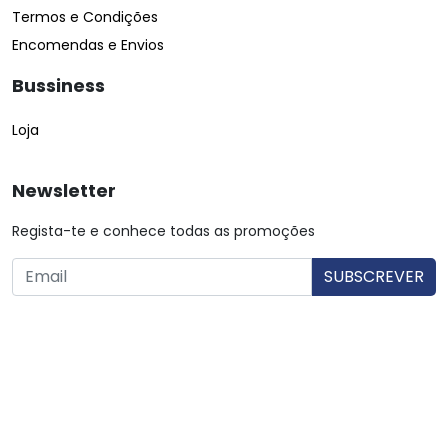
Termos e Condições
Encomendas e Envios
Bussiness
Loja
Newsletter
Regista-te e conhece todas as promoções
O utilizador consente a utilização dos dados. Mais informações:
Política de Privacidade.
© Copyright 2026 Saibarato por
digital connection
, Todos
os direitos reservados