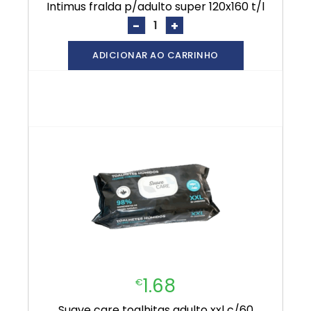
intimus fralda p/adulto super 120x160 t/l
-
+
ADICIONAR AO CARRINHO
1.68
€
suave care toalhitas adulto xxl c/60