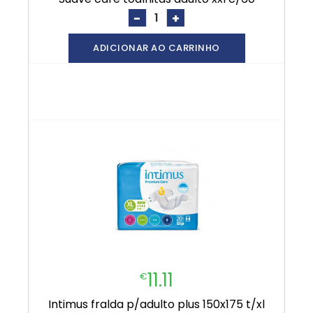
-
+
ADICIONAR AO CARRINHO
11.11
€
intimus fralda p/adulto plus 150x175 t/xl