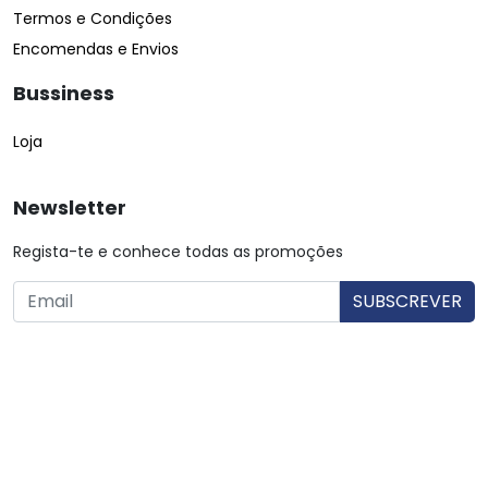
Termos e Condições
Encomendas e Envios
Bussiness
Loja
Newsletter
Regista-te e conhece todas as promoções
O utilizador consente a utilização dos dados. Mais informações:
Política de Privacidade.
© Copyright 2026 Saibarato por
digital connection
, Todos
os direitos reservados