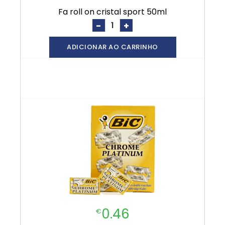
fa roll on cristal sport 50ml
-
+
ADICIONAR AO CARRINHO
0.46
€