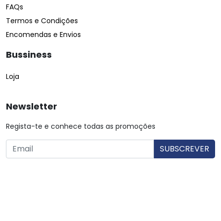
FAQs
Termos e Condições
Encomendas e Envios
Bussiness
Loja
Newsletter
Regista-te e conhece todas as promoções
O utilizador consente a utilização dos dados. Mais informações:
Política de Privacidade.
© Copyright 2026 Saibarato por
digital connection
, Todos