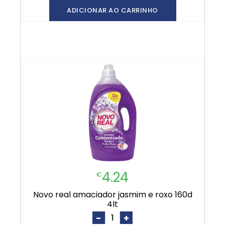
ADICIONAR AO CARRINHO
4.24
€
novo real amaciador jasmim e roxo 160d
4lt
-
+