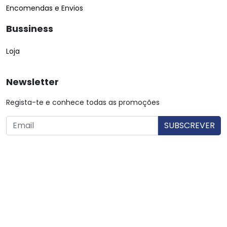
Encomendas e Envios
Bussiness
Loja
Newsletter
Regista-te e conhece todas as promoções
O utilizador consente a utilização dos dados. Mais informações:
Política de Privacidade.
© Copyright 2026 Saibarato por
digital connection
, Todos
os direitos reservados
|
Termos e condições
Política de Privacidade