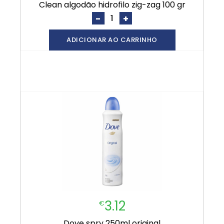
clean algodão hidrofilo zig-zag 100 gr
-
+
ADICIONAR AO CARRINHO
3.12
€
dove spry 250ml original