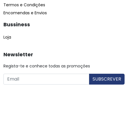
Termos e Condições
Encomendas e Envios
Bussiness
Loja
Newsletter
Regista-te e conhece todas as promoções
O utilizador consente a utilização dos dados. Mais informações:
Política de Privacidade.
© Copyright 2026 Saibarato por
digital connection
, Todos
os direitos reservados