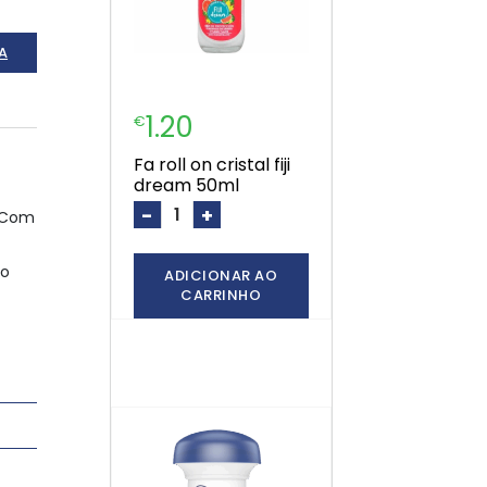
A
1.20
€
fa roll on cristal fiji
dream 50ml
-
+
. Com
ro
ADICIONAR AO
CARRINHO