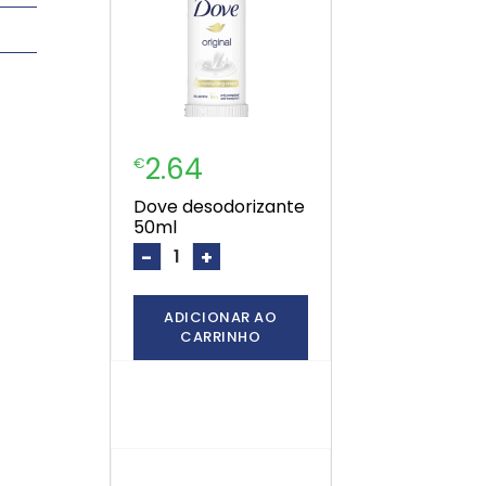
2.64
€
dove desodorizante
50ml
-
+
ADICIONAR AO
CARRINHO