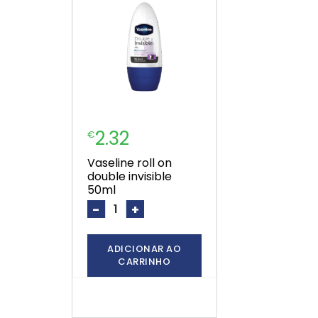
2.32
€
vaseline roll on
double invisible
50ml
-
+
ADICIONAR AO
CARRINHO