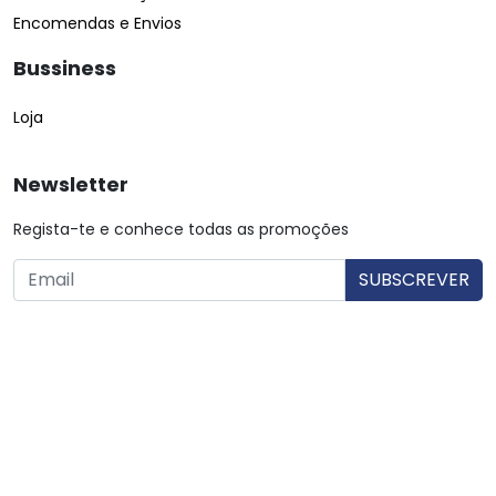
Encomendas e Envios
Bussiness
Loja
Newsletter
Regista-te e conhece todas as promoções
O utilizador consente a utilização dos dados. Mais informações:
Política de Privacidade.
© Copyright 2026 Saibarato por
digital connection
, Todos
os direitos reservados
|
Termos e condições
Política de Privacidade