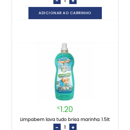
-
+
ADICIONAR AO CARRINHO
1.20
€
limpabem lava tudo brisa marinha. 1.5lt
-
+