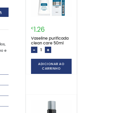
A
1.26
€
vaseline purificada
clean care 50ml
os,
-
+
ho e
ADICIONAR AO
CARRINHO