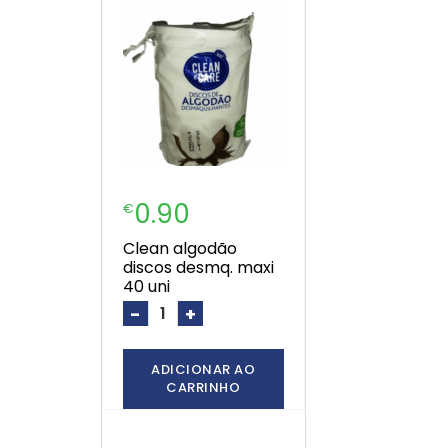
0.90
€
clean algodão
discos desmq. maxi
40 uni
-
+
ADICIONAR AO
CARRINHO