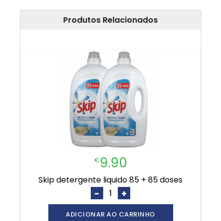
Produtos Relacionados
9.90
€
skip detergente liquido 85 + 85 doses
-
+
ADICIONAR AO CARRINHO