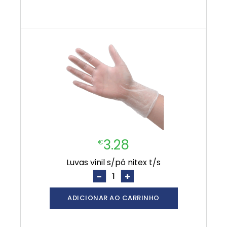
3.28
€
luvas vinil s/pó nitex t/s
-
+
ADICIONAR AO CARRINHO