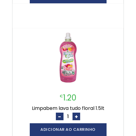
1.20
€
limpabem lava tudo floral 1.5lt
-
+
ADICIONAR AO CARRINHO