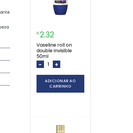
rante
mpeza
2.32
€
vaseline roll on
double invisible
50ml
-
+
ADICIONAR AO
CARRINHO