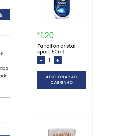
A
1.20
€
fa roll on cristal
sport 50ml
ce
-
+
s
rica
tado
ADICIONAR AO
CARRINHO