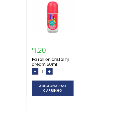
1.20
€
fa roll on cristal fiji
dream 50ml
-
+
ADICIONAR AO
CARRINHO