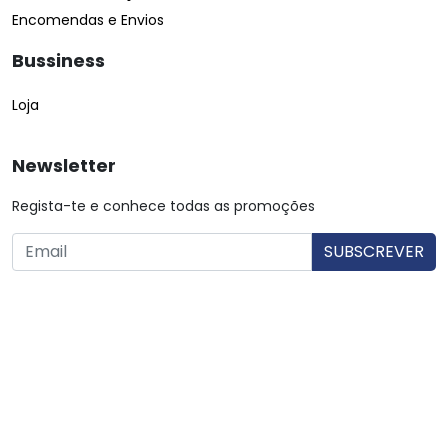
Encomendas e Envios
Bussiness
Loja
Newsletter
Regista-te e conhece todas as promoções
O utilizador consente a utilização dos dados. Mais informações:
Política de Privacidade.
© Copyright 2026 Saibarato por
digital connection
, Todos
os direitos reservados
|
Termos e condições
Política de Privacidade