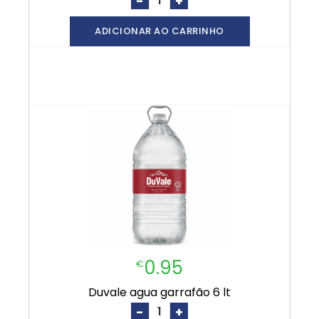
-
+
ADICIONAR AO CARRINHO
0.95
€
duvale agua garrafão 6 lt
-
+