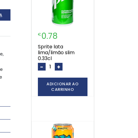
A
0.78
€
sprite lata
lima/limão slim
e,
0.33cl
-
+
 e
de
ADICIONAR AO
CARRINHO