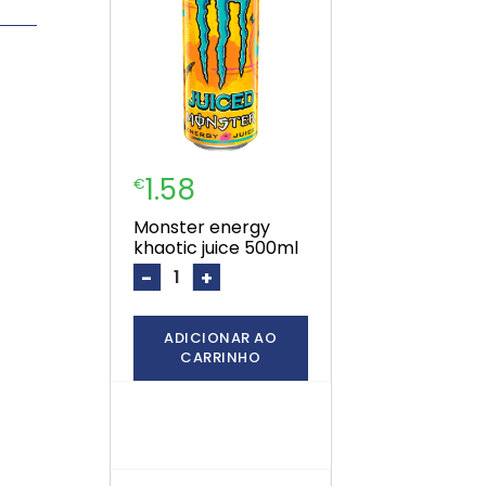
1.58
€
monster energy
khaotic juice 500ml
-
+
ADICIONAR AO
CARRINHO