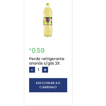
0.59
€
perdiz refrigerante
ananás s/gás 2lt
-
+
ADICIONAR AO
CARRINHO