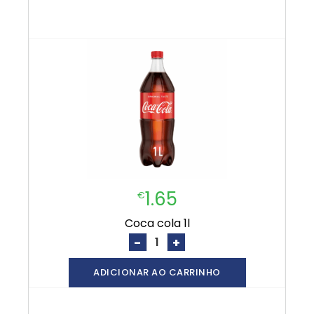
1.65
€
coca cola 1l
-
+
ADICIONAR AO CARRINHO