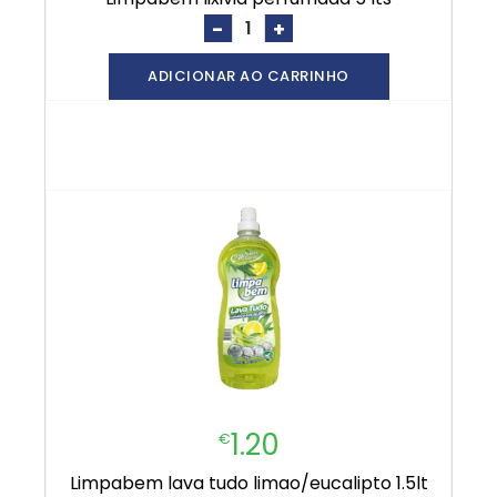
-
+
ADICIONAR AO CARRINHO
1.20
€
limpabem lava tudo limao/eucalipto 1.5lt