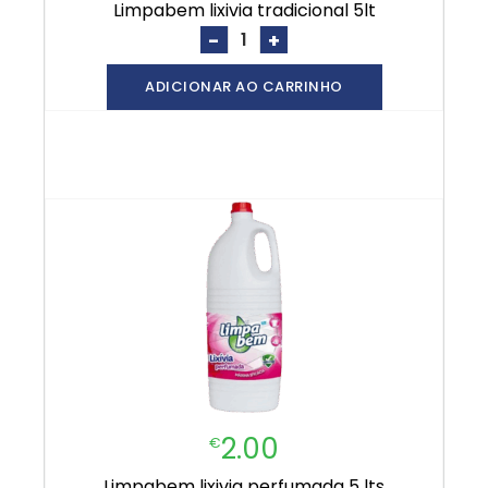
limpabem lixivia tradicional 5lt
-
+
ADICIONAR AO CARRINHO
2.00
€
limpabem lixivia perfumada 5 lts