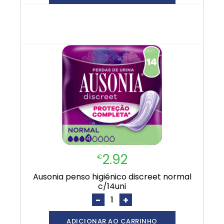
2.92
€
ausonia penso higiénico discreet normal
c/14uni
-
+
ADICIONAR AO CARRINHO