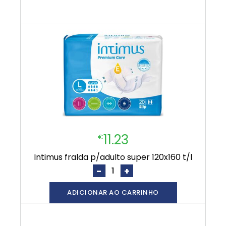
11.23
€
intimus fralda p/adulto super 120x160 t/l
-
+
ADICIONAR AO CARRINHO