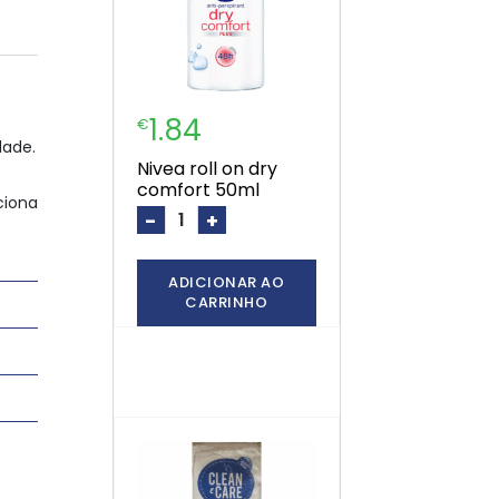
1.84
€
dade.
nivea roll on dry
comfort 50ml
ciona
-
+
ADICIONAR AO
CARRINHO