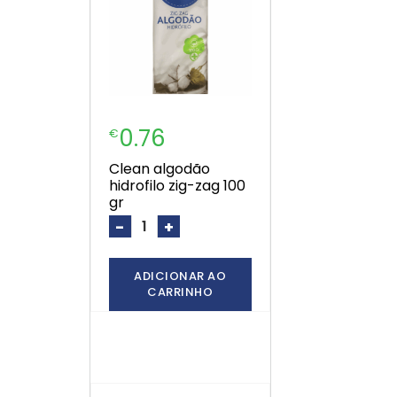
0.76
€
clean algodão
hidrofilo zig-zag 100
gr
-
+
ADICIONAR AO
CARRINHO