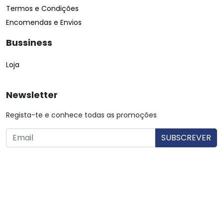
Termos e Condições
Encomendas e Envios
Bussiness
Loja
Newsletter
Regista-te e conhece todas as promoções
O utilizador consente a utilização dos dados. Mais informações:
Política de Privacidade.
© Copyright 2026 Saibarato por
digital connection
, Todos
os direitos reservados