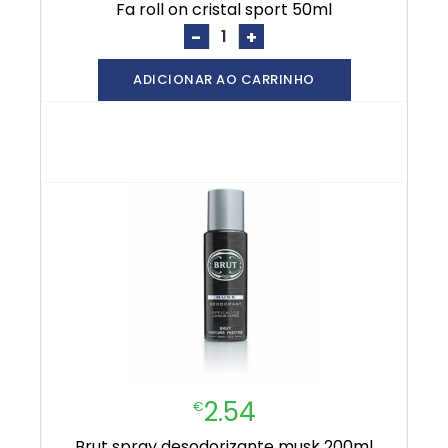
fa roll on cristal sport 50ml
-
+
ADICIONAR AO CARRINHO
2.54
€
brut spray desodorizante musk 200ml