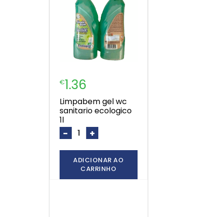
1.36
€
limpabem gel wc
sanitario ecologico
1l
-
+
ADICIONAR AO
CARRINHO