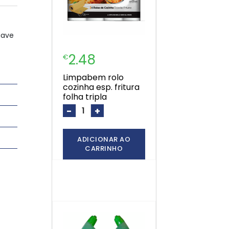
uave
2.48
€
limpabem rolo
cozinha esp. fritura
folha tripla
-
+
ADICIONAR AO
CARRINHO