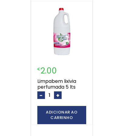
2.00
€
limpabem lixivia
perfumada 5 lts
-
+
ADICIONAR AO
CARRINHO