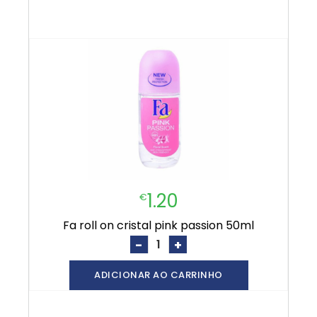
1.20
€
fa roll on cristal pink passion 50ml
-
+
ADICIONAR AO CARRINHO