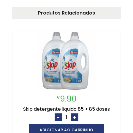
Produtos Relacionados
9.90
€
skip detergente liquido 85 + 85 doses
-
+
ADICIONAR AO CARRINHO