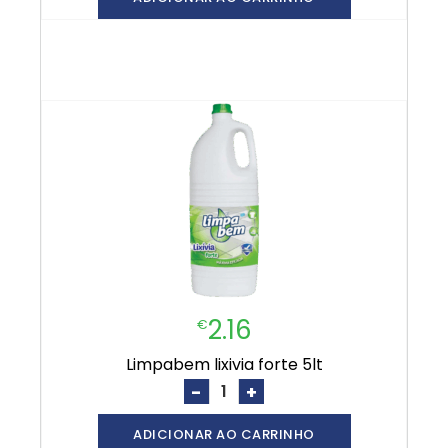
2.16
€
limpabem lixivia forte 5lt
-
+
ADICIONAR AO CARRINHO