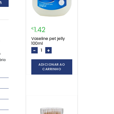
A
1.42
€
vaseline pet jelly
a
100ml
-
+
m
ária
ADICIONAR AO
CARRINHO