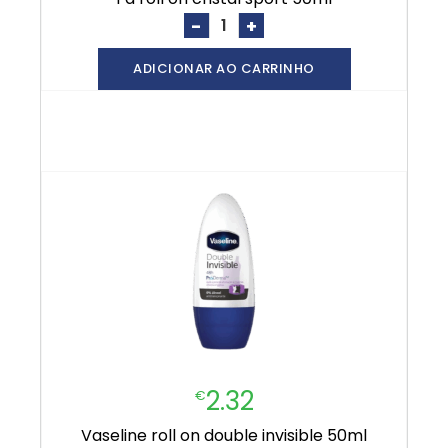
-
+
ADICIONAR AO CARRINHO
2.32
€
vaseline roll on double invisible 50ml