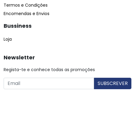
Termos e Condições
Encomendas e Envios
Bussiness
Loja
Newsletter
Regista-te e conhece todas as promoções
O utilizador consente a utilização dos dados. Mais informações:
Política de Privacidade.
© Copyright 2026 Saibarato por
digital connection
, Todos
os direitos reservados