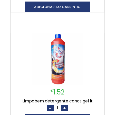
ADICIONAR AO CARRINHO
1.52
€
limpabem detergente canos gel lt
-
+