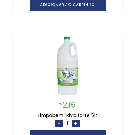
ADICIONAR AO CARRINHO
2.16
€
limpabem lixivia forte 5lt
-
+