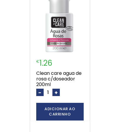
1.26
€
clean care agua de
rosa c/doseador
200ml
-
+
ADICIONAR AO
CARRINHO