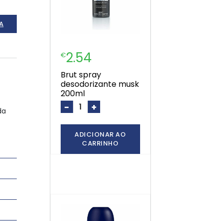
A
2.54
€
brut spray
desodorizante musk
200ml
-
+
da
ADICIONAR AO
CARRINHO