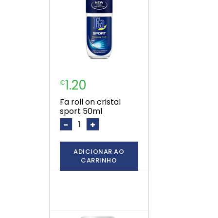
1.20
€
fa roll on cristal
sport 50ml
-
+
ADICIONAR AO
CARRINHO