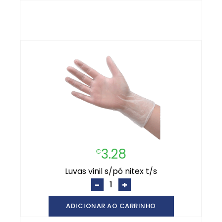
3.28
€
luvas vinil s/pó nitex t/s
-
+
ADICIONAR AO CARRINHO