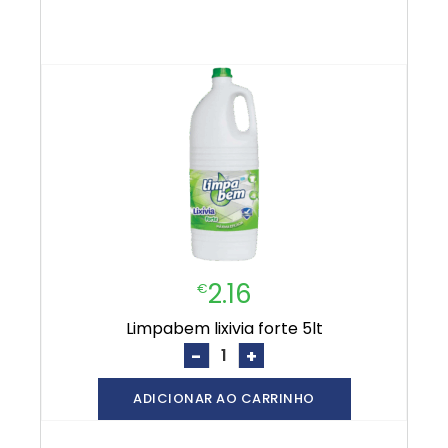
2.16
€
limpabem lixivia forte 5lt
-
+
ADICIONAR AO CARRINHO