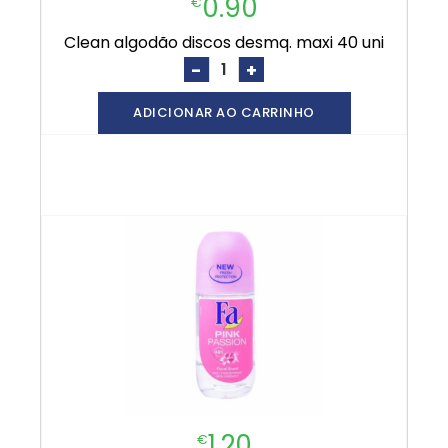
0.90
€
clean algodão discos desmq. maxi 40 uni
-
+
ADICIONAR AO CARRINHO
1.20
€