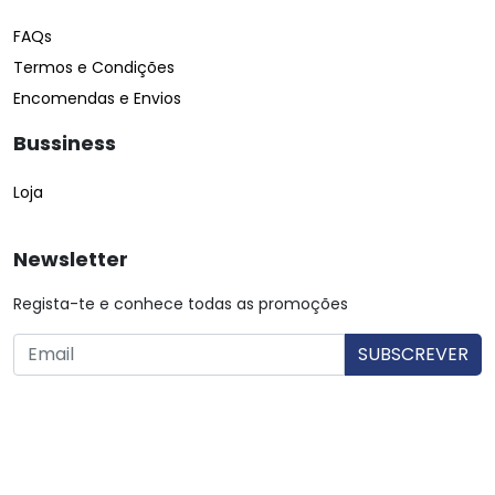
FAQs
Termos e Condições
Encomendas e Envios
Bussiness
Loja
Newsletter
Regista-te e conhece todas as promoções
O utilizador consente a utilização dos dados. Mais informações:
Política de Privacidade.