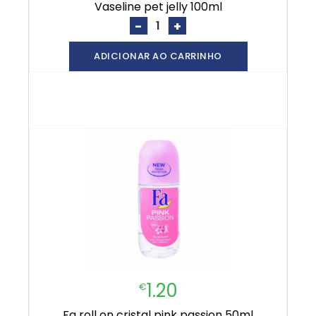
vaseline pet jelly 100ml
-
+
ADICIONAR AO CARRINHO
1.20
€
fa roll on cristal pink passion 50ml