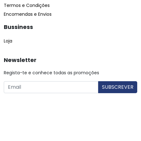
Termos e Condições
Encomendas e Envios
Bussiness
Loja
Newsletter
Regista-te e conhece todas as promoções
O utilizador consente a utilização dos dados. Mais informações:
Política de Privacidade.
© Copyright 2026 Saibarato por
digital connection
, Todos
os direitos reservados